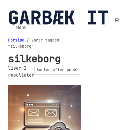
Spring
til
indhold
Menu
Forside
/ Varer tagged
“silkeborg”
silkeborg
Viser 2
Sorteret
resultater
efter
popularitet