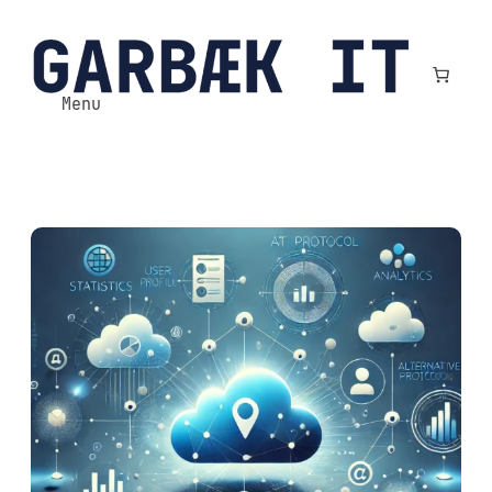
Spring
til
indhold
Menu