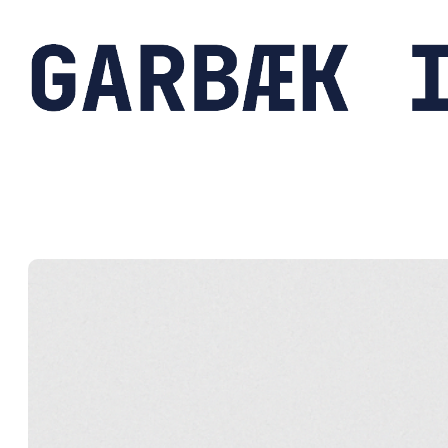
Spring
til
indhold