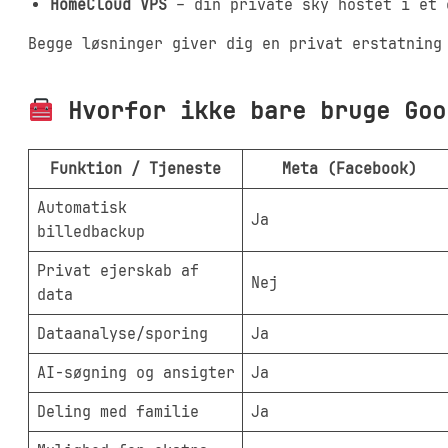
HomeCloud VPS
– din private sky hostet i et 
Begge løsninger giver dig en privat erstatning
Hvorfor ikke bare bruge Goo
Funktion / Tjeneste
Meta (Facebook)
Automatisk
Ja
billedbackup
Privat ejerskab af
Nej
data
Dataanalyse/sporing
Ja
AI-søgning og ansigter
Ja
Deling med familie
Ja