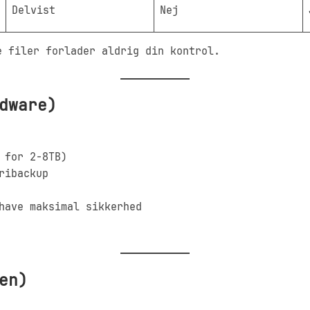
Delvist
Nej
 filer forlader aldrig din kontrol.
dware)
 for 2-8TB)
ribackup
have maksimal sikkerhed
en)