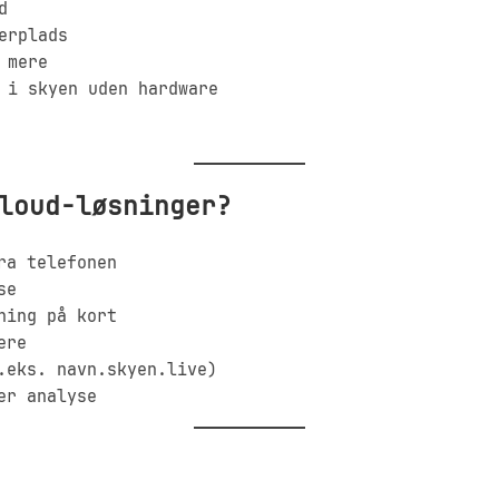
d
erplads
 mere
 i skyen uden hardware
loud-løsninger?
ra telefonen
se
ning på kort
ere
.eks. navn.skyen.live)
er analyse