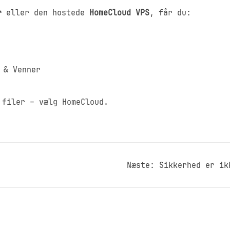
r
eller den hostede
HomeCloud VPS
, får du:
 & Venner
 filer – vælg HomeCloud.
Næste:
Sikkerhed er ik