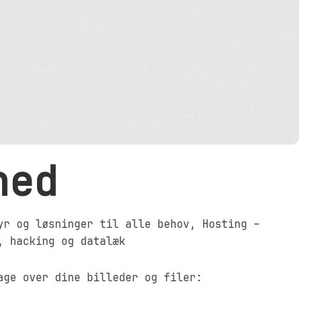
hed
yr og løsninger til alle behov
, 
Hosting –
, hacking og datalæk
age over dine billeder og filer: