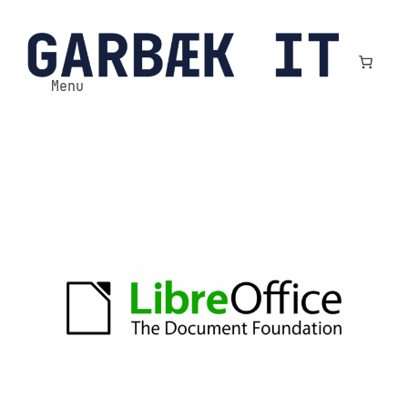
Spring
til
indhold
Menu