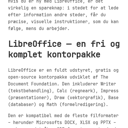
Hvis du er ny med LibreOffice, er det
virkelig en spareknap: i stedet for at lede
efter information andre steder, får du
præcise, visuelle instruktioner, som du kan
følge, mens du arbejder.
LibreOffice — en fri og
komplet kontorpakke
LibreOffice er en fuldt udstyret, gratis og
open-source kontorpakke udviklet af The
Document Foundation. Den inkluderer Writer
(tekstbehandling), Calc (regneark), Impress
(præsentationer), Draw (vektorgrafik), Base
(databaser) og Math (formelredigering).
Den er kompatibel med de fleste filformater
– herunder Microsofts DOCX, XLSX og PPTX –