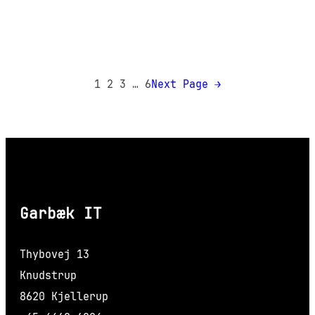
1
2
3
…
6
Next Page
→
Garbæk IT
Thybovej 13
Knudstrup
8620 Kjellerup