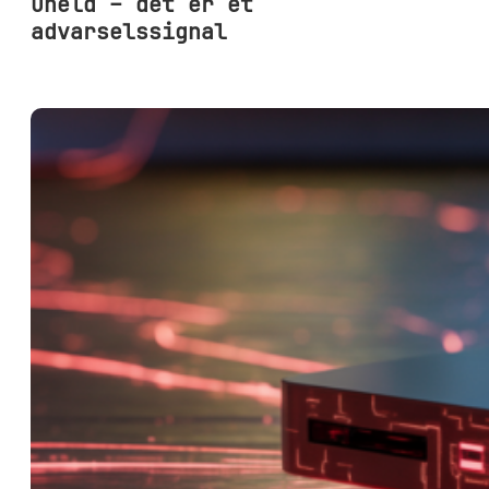
uheld – det er et
advarselssignal