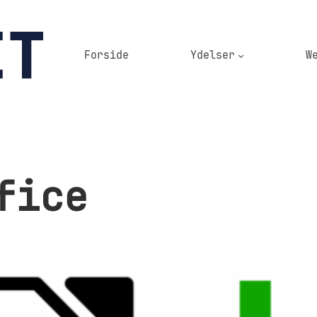
Forside
Ydelser
W
fice