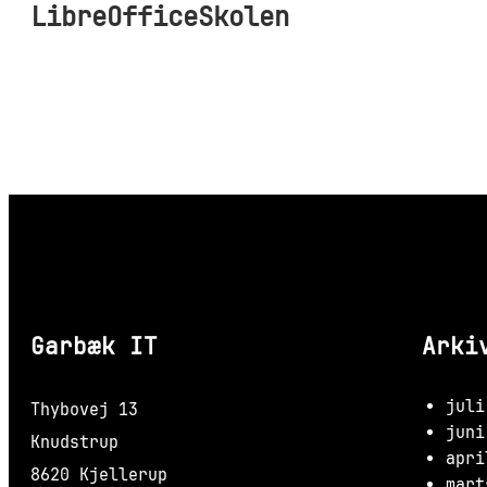
LibreOfficeSkolen
Garbæk IT
Arki
juli
Thybovej 13
juni
Knudstrup
apri
8620 Kjellerup
mart