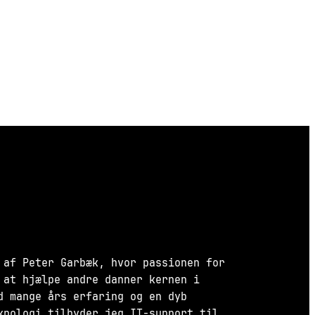
 af Peter Garbæk, hvor passionen for
 at hjælpe andre danner kernen i
d mange års erfaring og en dyb
knologi tilbyder jeg IT-support til