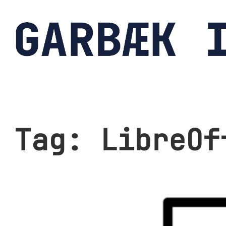
Spring
til
indhold
Tag:
LibreOf