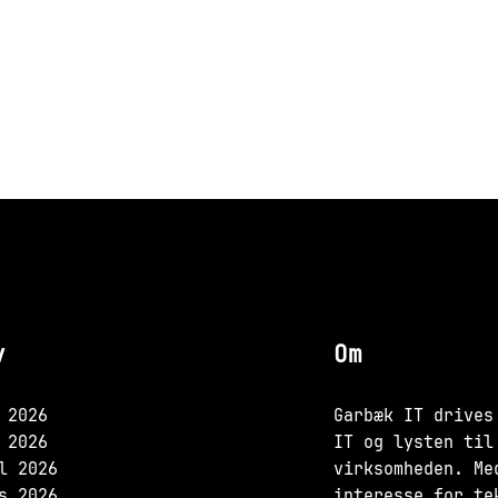
v
Om
 2026
Garbæk IT drives
 2026
IT og lysten til
l 2026
virksomheden. Me
s 2026
interesse for te