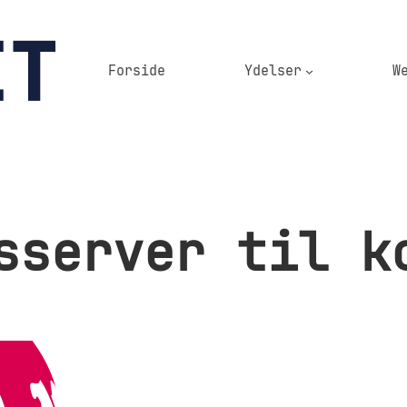
Forside
Ydelser
W
sserver til k