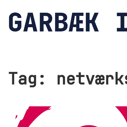
Spring
til
indhold
Tag:
netværk