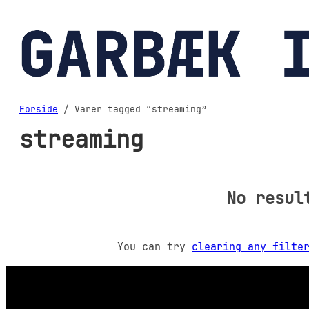
Spring
til
indhold
Forside
/ Varer tagged “streaming”
streaming
No resul
You can try
clearing any filte