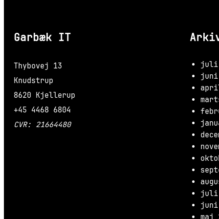
Garbæk IT
Arki
juli
Thybovej 13
juni
Knudstrup
apri
8620 Kjellerup
mart
+45 4468 6804
febr
janu
CVR: 21664480
dece
nove
okto
sept
augu
juli
juni
maj 