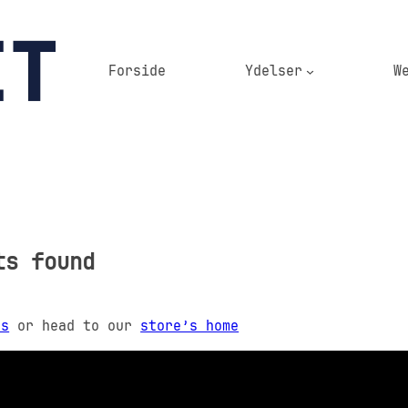
Forside
Ydelser
W
ts found
rs
or head to our
store’s home