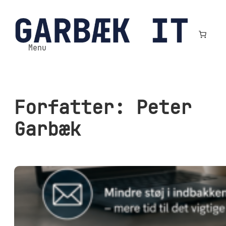
Spring
til
indhold
Menu
Forfatter:
Peter
Garbæk