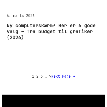
6. marts 2026
Ny computerskærm? Her er 6 gode
valg – fra budget til grafiker
(2026)
1
2
3
…
9
Next Page
→